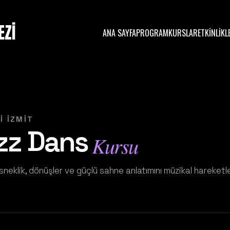
EZİ
ANA SAYFA
PROGRAM
KURSLAR
ETKİNLİKL
İ İZMİT
zz Dans
Kursu
sneklik, dönüşler ve güçlü sahne anlatımını müzikal hareketler