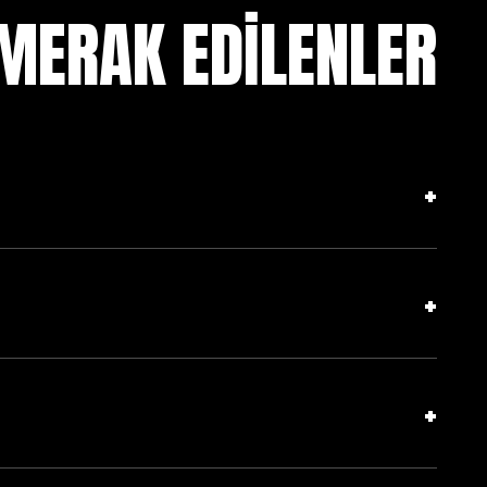
MERAK EDİLENLER
+
+
rli.
+