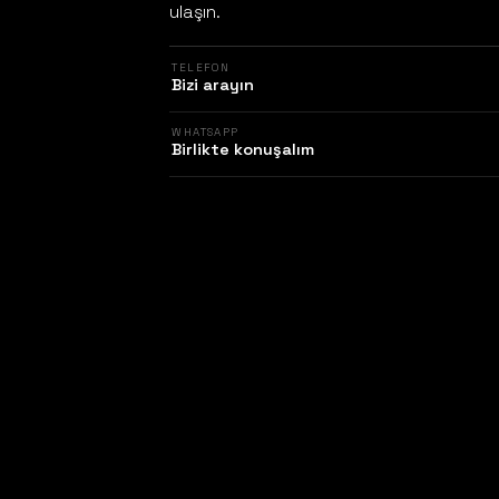
ulaşın.
TELEFON
Bizi arayın
WHATSAPP
Birlikte konuşalım