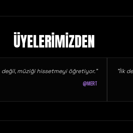
ÜYELERİMİZDEN
l, müziği hissetmeyi öğretiyor."
"İlk dersi
@MERT