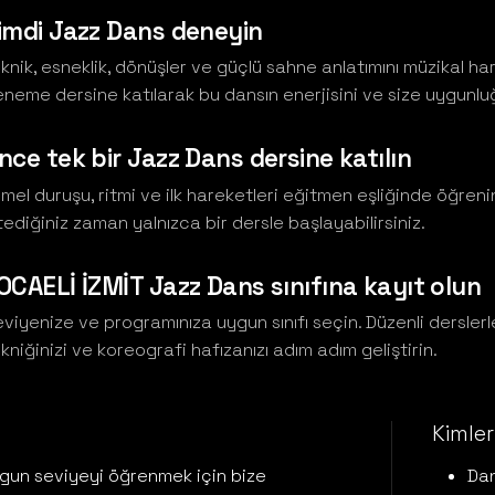
imdi Jazz Dans deneyin
knik, esneklik, dönüşler ve güçlü sahne anlatımını müzikal hare
neme dersine katılarak bu dansın enerjisini ve size uygunl
nce tek bir Jazz Dans dersine katılın
mel duruşu, ritmi ve ilk hareketleri eğitmen eşliğinde öğreni
tediğiniz zaman yalnızca bir dersle başlayabilirsiniz.
OCAELİ İZMİT Jazz Dans sınıfına kayıt olun
viyenize ve programınıza uygun sınıfı seçin. Düzenli dersle
kniğinizi ve koreografi hafızanızı adım adım geliştirin.
Kimler 
gun seviyeyi öğrenmek için bize
Dan