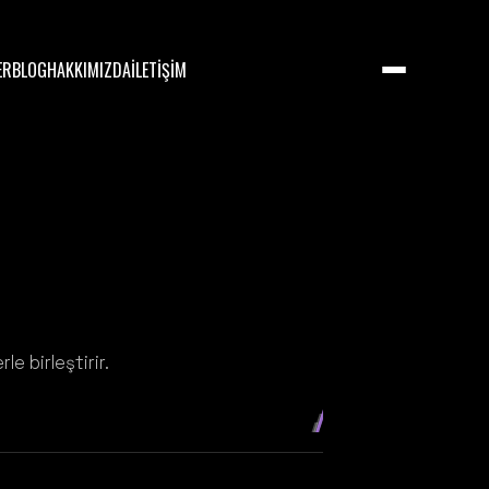
ER
BLOG
HAKKIMIZDA
İLETİŞİM
le birleştirir.