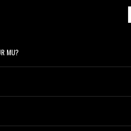
UR MU?
eviyesindedir. Herkesin bir yerden başlaması gerekir.
l tişört, eşofman veya tayt. Temiz spor ayakkabı yete
ids sınıfları da açılmaktadır.