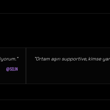
um."
"Ortam aşırı supportive, kimse yargıla
SELIN