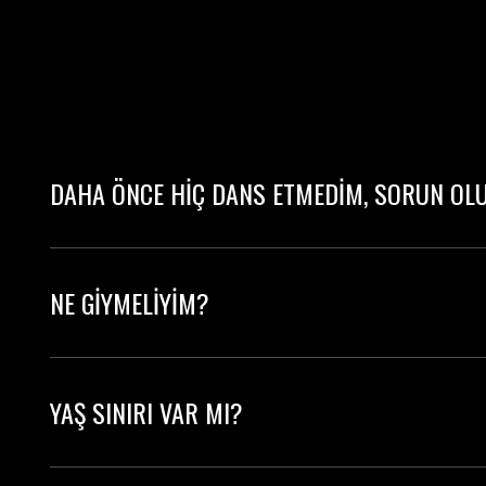
DAHA ÖNCE HİÇ DANS ETMEDİM, SORUN OL
Kesinlikle hayır! Sınıflarımızın çoğu başlangıç s
NE GİYMELİYİM?
Rahat hareket edebileceğin herhangi bir şey. Bo
YAŞ SINIRI VAR MI?
Genel sınıflar +15 yaş içindir. Çocuklar için özel K