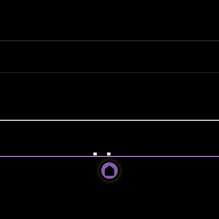
ilir, ortamı deneyimleyebilirsin.
ZI DENEMEK İÇİN HEMEN ARAM
HEMEN KATIL