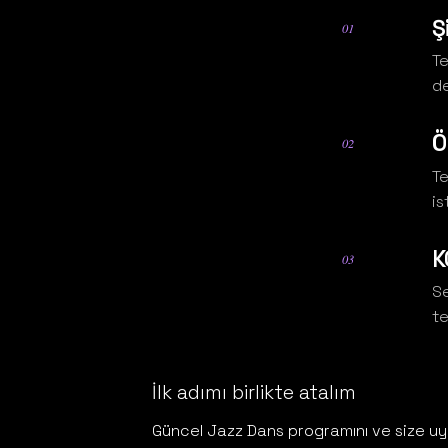
Ş
01
Te
de
Ö
02
Te
is
K
03
Se
te
İlk adımı birlikte atalım
Güncel Jazz Dans programını ve size uy