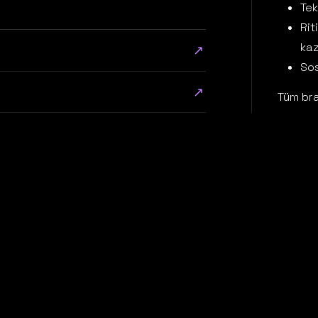
Tek
Rit
kaz
↗
Sos
↗
Tüm bra