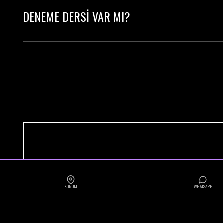
DENEME DERSİ VAR MI?
Evet! İlk dersine tek ders ücreti ödeyerek katılab
KURSLARIMI
KONUM
WHATSAPP