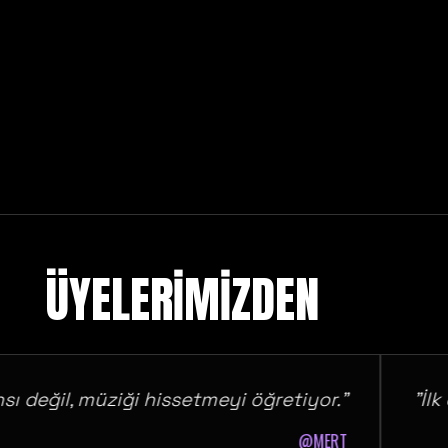
ÜYELERİMİZDEN
ğil, müziği hissetmeyi öğretiyor."
"İlk de
@MERT