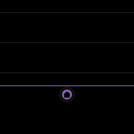
l tişört, eşofman veya tayt. Temiz spor ayakkabı yete
ids sınıfları da açılmaktadır.
ilir, ortamı deneyimleyebilirsin.