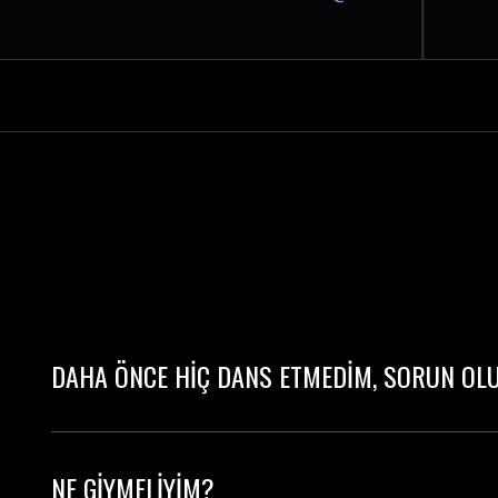
DAHA ÖNCE HİÇ DANS ETMEDİM, SORUN OL
Kesinlikle hayır! Sınıflarımızın çoğu başlangıç s
NE GİYMELİYİM?