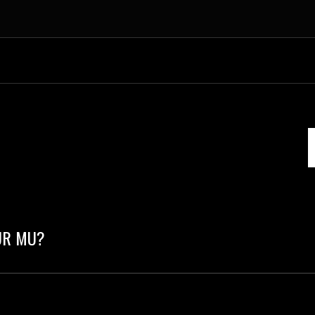
UR MU?
eviyesindedir. Herkesin bir yerden başlaması gerekir.