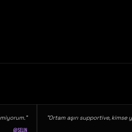
orum."
"Ortam aşırı supportive, kimse yargı
@SELIN