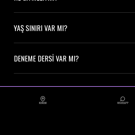
Rahat hareket edebileceğin herhangi bir şey. Bo
YAŞ SINIRI VAR MI?
Genel sınıflar +15 yaş içindir. Çocuklar için özel K
DENEME DERSİ VAR MI?
Evet! İlk dersine tek ders ücreti ödeyerek katılab
KONUM
WHATSAPP